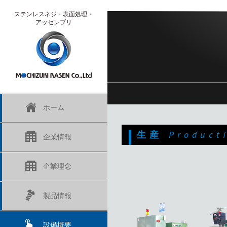
ステンレスネジ・表面処理・
アッセンブリ
新製品情報トップ
ホーム
概 要
ネ ジ
生 産
最新号
ゼロギャップ®
Product
生 産
生産管理・品質管理
ロゴに込めた思い
バックナンバー
表面処理
企業情報
（薄板用座金組込ねじ）
ゼロロック®
アッセンブリ
機械設備
沿 革
企業理念
登 録
（薄板用座金組込ねじ）
シンフラット®
製品情報
解 約
（低頭ねじ）
ルーズクロス®
設備概要